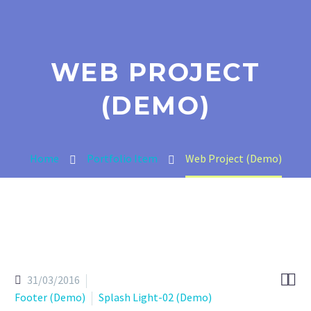
WEB PROJECT
(DEMO)
Home
Portfolio Item
Web Project (Demo)


31/03/2016
Footer (Demo)
Splash Light-02 (Demo)