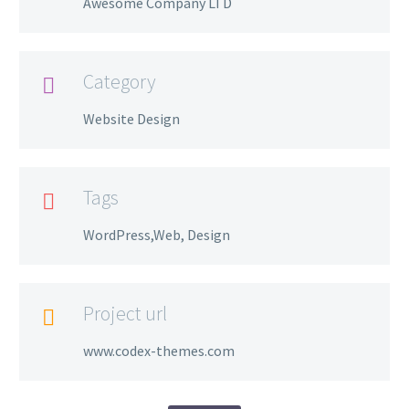
Awesome Company LTD
Category

Website Design
Tags

WordPress,Web, Design
Project url

www.codex-themes.com