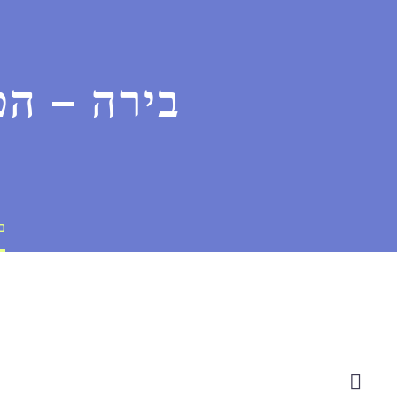
בירה – הט
ב
