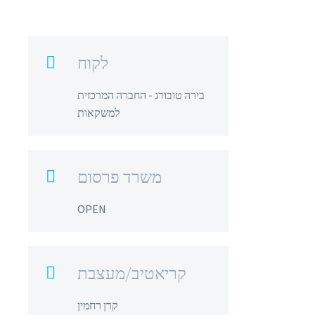
לקוח

בירה טובורג - החברה המרכזית
למשקאות
משרד פרסום

OPEN
קריאטיב/מעצבת

קרן רחמין