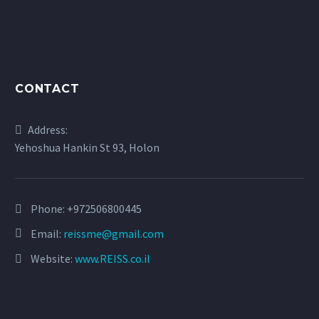
CONTACT
Address:
Yehoshua Hankin St 93, Holon
Phone:
+972506800445
Email:
reissme@gmail.com
Website:
www.REISS.co.il