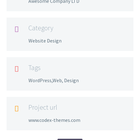
Awesome Company LTD
Category

Website Design
Tags

WordPress,Web, Design
Project url

www.codex-themes.com