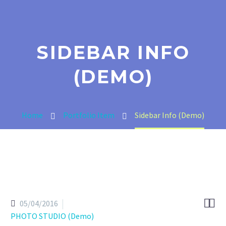
SIDEBAR INFO
(DEMO)
Home
Portfolio Item
Sidebar Info (Demo)


05/04/2016
PHOTO STUDIO (Demo)