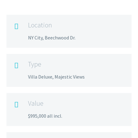
Location

NY City, Beechwood Dr.
Type

Villa Deluxe, Majestic Views
Value

$995,000 all incl.