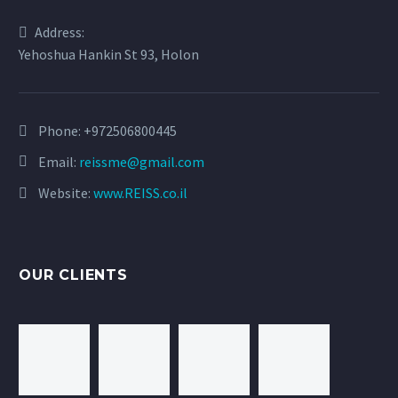
Address:
Yehoshua Hankin St 93, Holon
Phone:
+972506800445
Email:
reissme@gmail.com
Website:
www.REISS.co.il
OUR CLIENTS