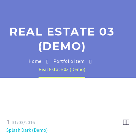
REAL ESTATE 03
(DEMO)
Home
Portfolio Item
Real Estate 03 (Demo)


31/03/2016
Splash Dark (Demo)