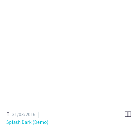
a
d
i
p
i
s
i
c
i
n
g
e
l
i
t
,
a
l
i
q
u
a
.
m
a
g
n
a
d
o
l
o
r
e
e
t
l
a
b
o
r
e
u
t
i
n
c
i
d
i
d
u
n
t
U
t
e
n
i
m
a
d
m
i
n
i
m
v
e
n
i
a
m
,
q
u
i
s
n
o
s
t
r
u
d


31/03/2016
Splash Dark (Demo)