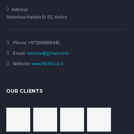
Address:
Yehoshua Hankin St 93, Holon
Phone:
+972506800445
Email:
reissme@gmail.com
Website:
www.REISS.co.il
OUR CLIENTS