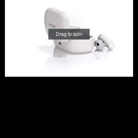
Drag to spin
Drag to spin