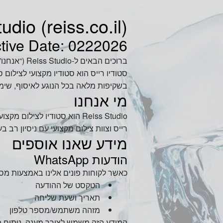
dio (reiss.co.il)
ctive Date: 0222026
ברוכים הבאים ל‑Reiss Studio (“אנחנו”, “הסטודיו”, “שלנו”).
סטודיו רייס הוא סטודיו מקצועי לצילום 
בשקיפות מלאה בכל הנוגע לאיסוף, שימוש ושמירה
מי אנחנו
Reiss Studio הוא סטודיו לצ
רייס וצוות צילום מקצועי עם ניסיון רב
מידע שאנו אוספים
הודעות WhatsApp
כאשר לקוחות פונים אלינו באמצעות מספר ה‑WhatsApp
הטקסט של ההודעה
תאריך ושעת שליחה
מזהה משתמש/מספר טלפון
המידע הזה משמש לצורך מענה, ניתוח פ