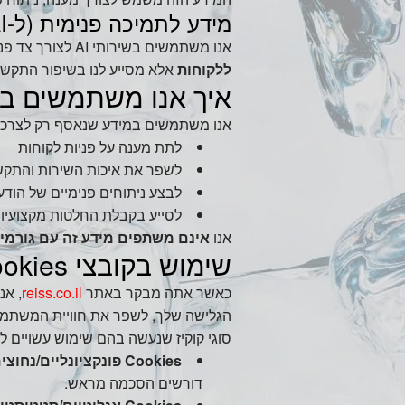
מידע לתמיכה פנימית (ל‑AI)
אנו משתמשים בשירותי AI לצורך צד פנימי בלבד (כגון סיכום שיחות, ליווי מקצועי של תשובות מוצעות). שירות זה
ללקוחות
אלא מסייע לנו בשיפור התקשו
איך אנו משתמשים ב
אנו משתמשים במידע שנאסף רק לצרכי
לתת מענה על פניות לקוחות
לשפר את איכות השירות והתקש
לבצע ניתוחים פנימיים של הוד
לסייע בקבלת החלטות מקצועיות
אנו
אינם משתפים מידע זה עם גורמים
שימוש בקובצי Cookies ו‑Tags באתר
כאשר אתה מבקר באתר
reiss.co.il
הגלישה שלך, לשפר את חוויית המשתמש 
סוגי קוקיז שנעשה בהם שימוש עשויים לכ
Cookies פונקציונליים/נחוצים:
דורשים הסכמה מראש.